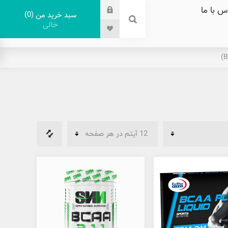
س با ما
0
سبد خرید من
خالی