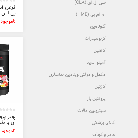
سی ال ای (CLA)
قرص آمی
اچ ام بی (HMB)
عددی
ناموجود
گلوتامین
کربوهیدرات
کافئین
آمینو اسید
مکمل و مولتی ویتامین بدنسازی
کازئین
پروتئین بار
سیترولین مالات
پودر پر
ای با طع
کالای پزشکی
ناموجود
گرم
مادر و کودک