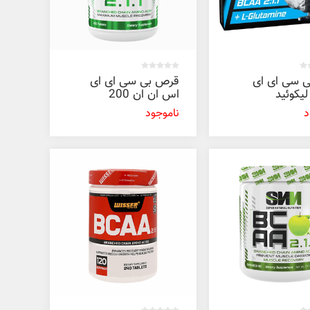
ی سی ای ای
قرص بی سی ای ای
یکوئید
اس ان ان 200
6 عددی
عددی
د
ناموجود