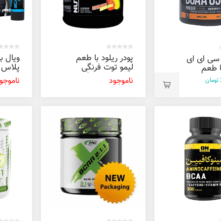
پودر ریلود با طعم
ویال ب
 سی ای ای
لیمو توت فرنگی
پلاس ل
8 با طعم
نوترابایو 858 گرم
یوروویتال 
یو ان تی
ناموجود
ناموجو