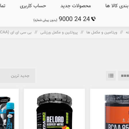
ندی کالا ها
محصولات جدید
حساب کاربری
تما
9000 24 24
(بدون پیش شماره)
ه
/
ویتامین و مکمل ها
/
پروتئین و مکمل ورزشی
/
بی سی ای ای (BCAA)