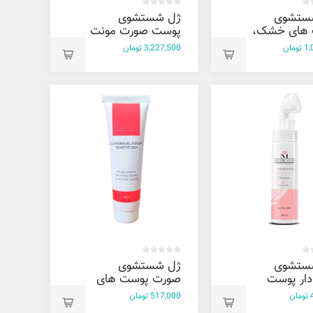
ستشوی
ژل شستشوی
های خشک،
پوست صورت مونت
 و حساس
ولیر 100 میل
مان
3,227,500 تومان
میل
ستشوی
ژل شستشوی
دار پوست
صورت پوست های
خشک مدیلن 200
خشک و حساس
ن
517,000 تومان
کسکید 100 میل