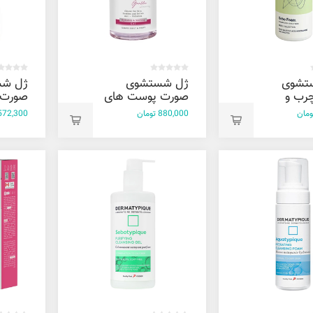
تشوی
ژل شستشوی
ژل ش
رب و
صورت پوست های
صورت 
ارمالیست
نرمال تا خشک
خشک و
880,000 تومان
572,300 توما
ریندوک 250 میل
گلوکد 150 میل