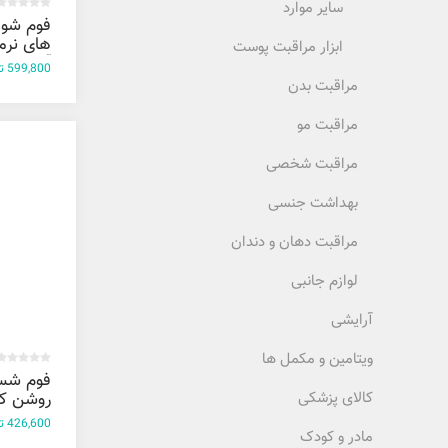
سایر موارد
فوم شوی
های نرم
ابزار مراقبت پوست
آکواتیپی
599,800 تومان
مراقبت بدن
میل
مراقبت مو
مراقبت شخصی
بهداشت جنسی
مراقبت دهان و دندان
لوازم جانبی
آرایشی
ویتامین و مکمل ها
فوم شس
روشن کن
کالای پزشکی
رویوال 150 میل
426,600 تومان
مادر و کودک