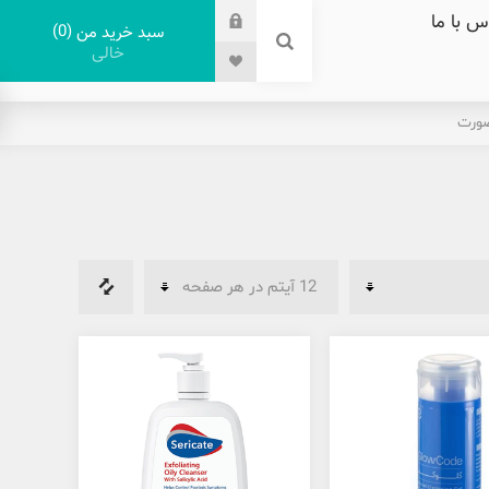
س با ما
0
سبد خرید من
خالی
صورت