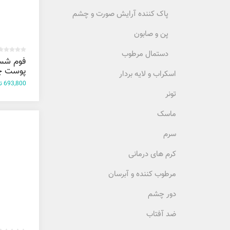
پاک کننده آرایش صورت و چشم
پن و صابون
دستمال مرطوب
فوم شس
پوست چ
اسکراب و لایه بردار
مختلط ف
693,800 تومان
150 میل
تونر
ماسک
سرم
کرم های درمانی
مرطوب کننده و آبرسان
دور چشم
ضد آفتاب