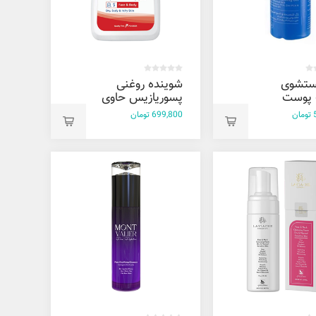
ستشوی
شوینده روغنی
پوست
پسوریازیس حاوی
 نرمال
سالیسیلیک اسید
ن
699,800 تومان
سری کیت 250
میل