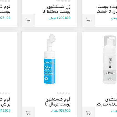
نده پوست
ژل شستشوی
فوم ش
ال تا خشک
پوست مختلط تا
پوست 
ک
چرب سبوتیپیک
نرمال
1,299,800 تومان
1,073,100 تو
درماتیپیک 150
درماتیپیک 400
لاویاچه 200 
میل
تشوی
فوم شستشوی
فوم ش
نده صورت
پوست نرمال تا
براش 
خشک اسکین وان
559,800 تومان
415,000 توما
150 میل
میل