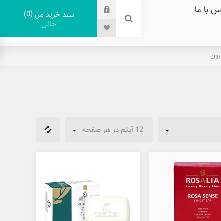
س با ما
0
سبد خرید من
خالی
بون