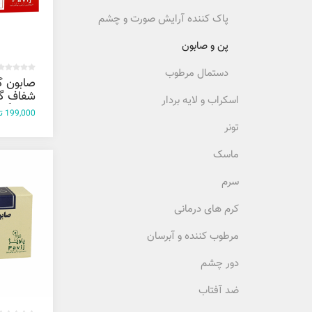
پاک کننده آرایش صورت و چشم
پن و صابون
دستمال مرطوب
صابون گ
شفاف گ
اسکراب و لایه بردار
100 گرم
199,000 تومان
تونر
ماسک
سرم
کرم های درمانی
مرطوب کننده و آبرسان
دور چشم
ضد آفتاب