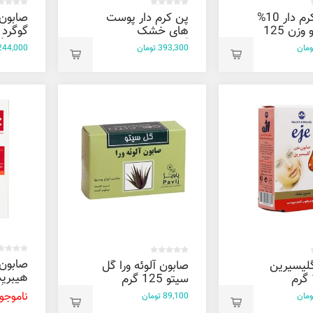
صابون کرم دار 10%
پن کرم دار پوست
گل سیتو وزن 125
های خشک
گوگرد 
آکوالیفت درمالیفت
100 گرم
393,300 تومان
244,000 توما
100 گرم
صابون 
لیسیرین
صابون آلوئه ورا گل
هیبرید
سیتو 125 گرم
100 گرم
ناموجو
89,100 تومان