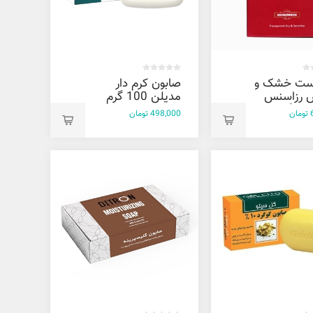
ست خشک و
صابون کرم دار
 رزاسنس
مدیلن 100 گرم
ن
498,000 تومان