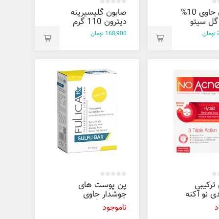
صابون حاوی 10%
صابون گلیسیرینه
گل سیتو
دیترون 110 گرم
ن
168,900 تومان
ترکیبی
پن پوست های
ی نو آکنه
جوشدار حاوی
9/5% گوگرد فولیکا
د
ناموجود
100 گرم