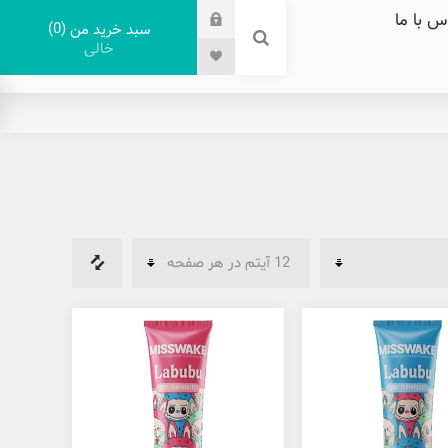
س با ما
0
سبد خرید من
خالی