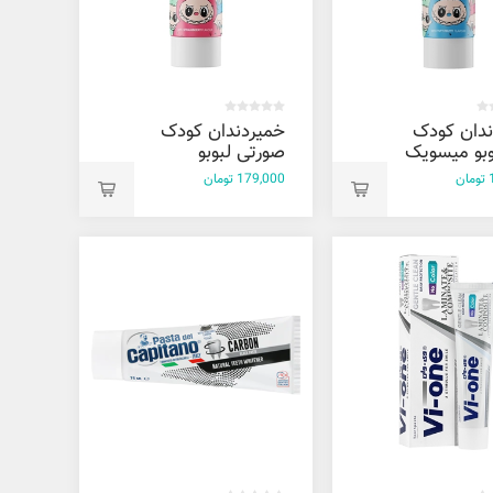
ندان کودک
خميردندان کودک
وبو میسویک
صورتی لبوبو
میسویک 50 میل
ن
179,000 تومان