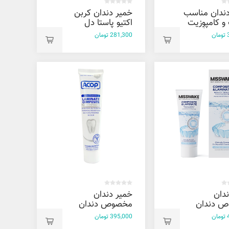
دندان مناسب
خمیر دندان کربن
و کامپوزیت
اکتیو پاستا دل
گرم
کاپیتانو 75 میل
ن
281,300 تومان
دان
خمیر دندان
 دندان
مخصوص دندان
و کامپوزیت
های لمینیت و
ن
395,000 تومان
 میل
کامپوزیت آکوپ 90