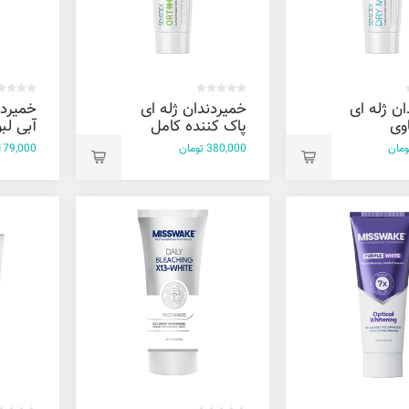
ن ژله ای
خمیردندان ژله ای
خميرد
وی
پاک کننده کامل
آبی لب
نیک اسید
دندان سنسیدکس
50 میل
380,000 تومان
179,000 توما
سنسیدکس 100
100 گرم