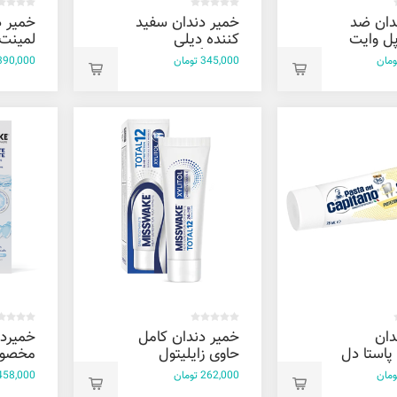
دان ضد
خمیر دندان سفید
خمیر 
پل وایت
کننده دیلی
لمینت 
يل
بلیچینگ میسویک
وی وان 130 
345,000 تومان
390,000 توما
75 ميل
دان
خمیر دندان کامل
خمیردن
پاستا دل
حاوی زایلیتول
مخصوص
میسویک 75 میل
لمینت 
262,000 تومان
458,000 توما
میسویک 75