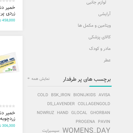
لوازم جانبی
خمیر دن
زردی پر
آرایشی
میسویک 75 م
458,000 تومان
ویتامین و مکمل ها
کالای پزشکی
مادر و کودک
عطر
برچسب های پر طرفدار
نمایش همه
COLD
BSK_IRON
BIONIJKIDS
AVISA
DS_LAVENDER
COLLAGENGOLD
خمیر دن
NOWRUZ
HAND
GLOCAL
GHORBAN
زردچوبه 
PROGENA
PAVIN
کاپیتانو 75 میل
306,300 تومان
WOMENS_DAY
سیسبرایت